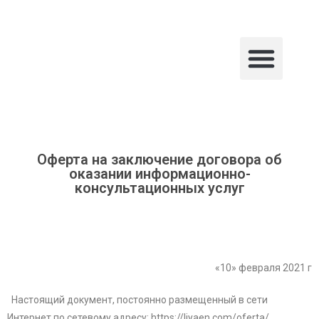
О Тета Исцелении
Практик Группа
Оферта на заключение договора об
оказании информационно-
консультационных услуг
«10» февраля 2021 г
Настоящий документ, постоянно размещенный в сети
Интернет по сетевому адресу: https://liyaen.com/oferta/,